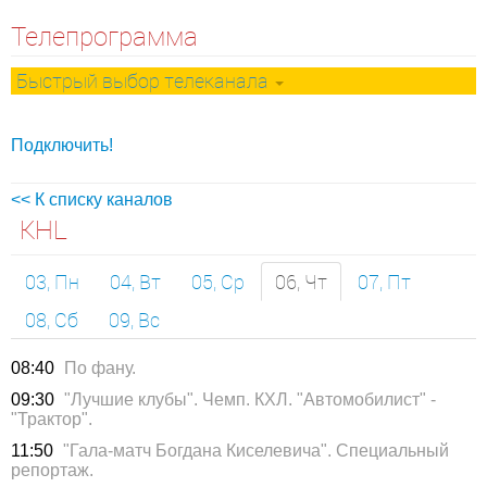
Телепрограмма
Быстрый выбор телеканала
Подключить!
<< К списку каналов
KHL
03, Пн
04, Вт
05, Ср
06, Чт
07, Пт
08, Сб
09, Вс
08:40
По фану.
09:30
"Лучшие клубы". Чемп. КХЛ. "Автомобилист" -
"Трактор".
11:50
"Гала-матч Богдана Киселевича". Специальный
репортаж.