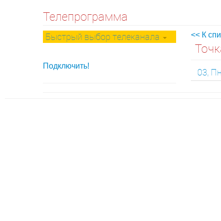
Телепрограмма
Быстрый выбор телеканала
<< К сп
Точк
Подключить!
03, П