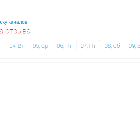
иску каналов
а отрыва
н
04, Вт
05, Ср
06, Чт
07, Пт
08, Сб
09, 