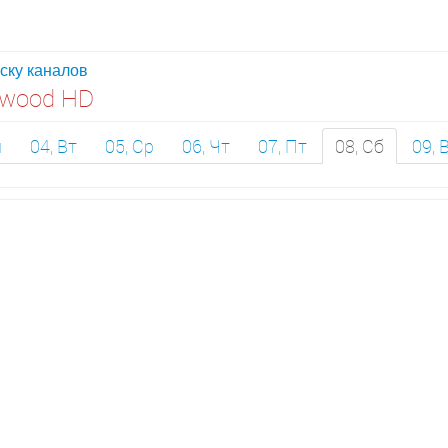
иску каналов
ywood HD
н
04, Вт
05, Ср
06, Чт
07, Пт
08, Сб
09, 