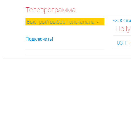
Телепрограмма
Быстрый выбор телеканала
<< К сп
Holl
Подключить!
03, П