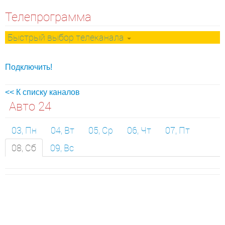
Телепрограмма
Быстрый выбор телеканала
Подключить!
<< К списку каналов
Авто 24
03, Пн
04, Вт
05, Ср
06, Чт
07, Пт
08, Сб
09, Вс