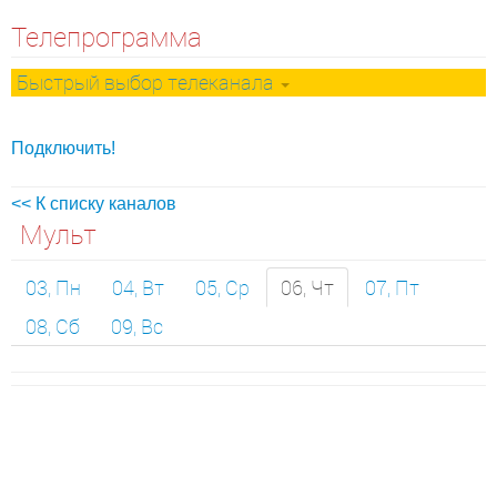
Телепрограмма
Быстрый выбор телеканала
Подключить!
<< К списку каналов
Мульт
03, Пн
04, Вт
05, Ср
06, Чт
07, Пт
08, Сб
09, Вс