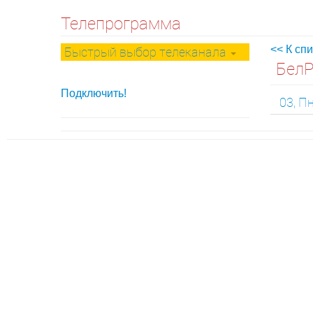
Телепрограмма
Быстрый выбор телеканала
<< К сп
БелР
Подключить!
03, П