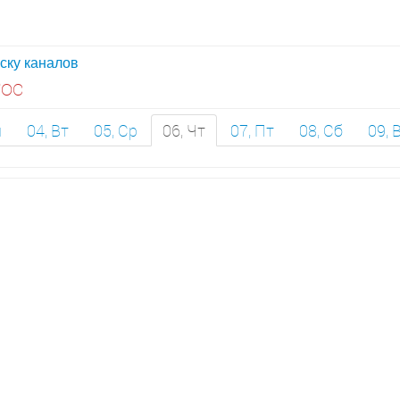
иску каналов
ос
н
04, Вт
05, Ср
06, Чт
07, Пт
08, Сб
09, 