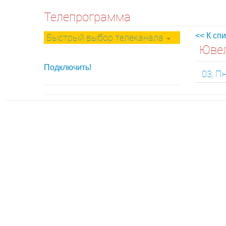
Телепрограмма
Быстрый выбор телеканала
<< К сп
Юве
Подключить!
03, П