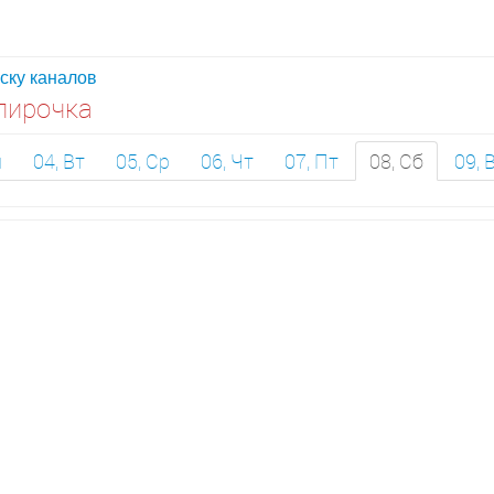
иску каналов
лирочка
н
04, Вт
05, Ср
06, Чт
07, Пт
08, Сб
09, 