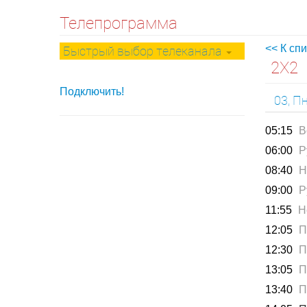
Телепрограмма
Быстрый выбор телеканала
<< К сп
2Х2
Подключить!
03, П
05:15
В
06:00
Р
08:40
Н
09:00
Р
11:55
Н
12:05
П
12:30
П
13:05
П
13:40
П