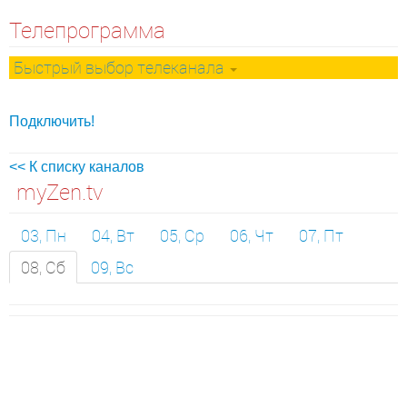
Телепрограмма
Быстрый выбор телеканала
Подключить!
<< К списку каналов
myZen.tv
03, Пн
04, Вт
05, Ср
06, Чт
07, Пт
08, Сб
09, Вс