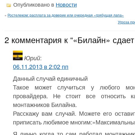
Опубликовано в
Новости
«
Ростелеком: расплата за доверие или очередная «грябущая лапа»
Угроза п
2 комментария к “«Билайн» сдает
Юрий
:
06.11.2013 в 2:02 пп
Данный случай единичный
Такое может случиться у любого мо
провайдера. Не стоит все относить к
монтажников Билайна.
Расскажу вам случай. Можете его остави
приписать любимое многим:»Максимальны
Я лично когда то сам работал монтажни