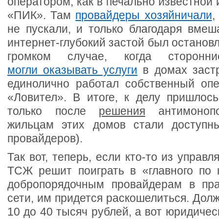
оператором, как в печально известной 
«ПИК». Там
провайдеры хозяйничали
,
не пускали, и только благодаря вмеш
интернет-глубокий застой был остановл
громком случае, когда сторон
могли оказывать услуги
в домах заст
единолично работал собственный опе
«Ловител». В итоге, к делу пришлос
только после
решения
антимонопо
жильцам этих домов стали доступны
провайдеров).
Так вот, теперь, если кто-то из управ
ТСЖ решит поиграть в «главного по 
добропорядочным провайдерам в пра
сети, им придется раскошелиться. Дол
10 до 40 тысяч рублей, а вот юридичес