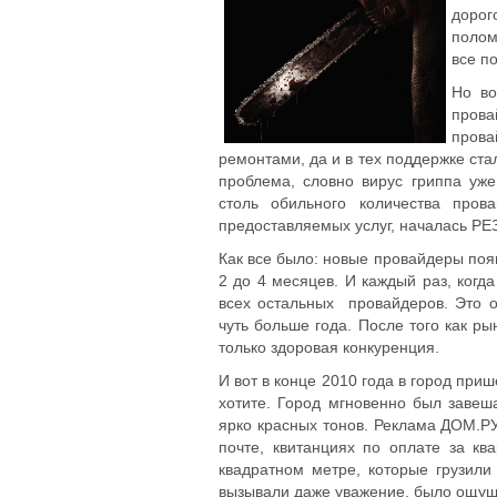
дорог
полом
все п
Но во
пров
пров
ремонтами, да и в тех поддержке ста
проблема, словно вирус гриппа уж
столь обильного количества пров
предоставляемых услуг, началась Р
Как все было: новые провайдеры появ
2 до 4 месяцев. И каждый раз, когд
всех остальных провайдеров. Это о
чуть больше года. После того как ры
только здоровая конкуренция.
И вот в конце 2010 года в город пр
хотите. Город мгновенно был заве
ярко красных тонов. Реклама ДОМ.РУ
почте, квитанциях по оплате за кв
квадратном метре, которые грузили
вызывали даже уважение, было ощуще