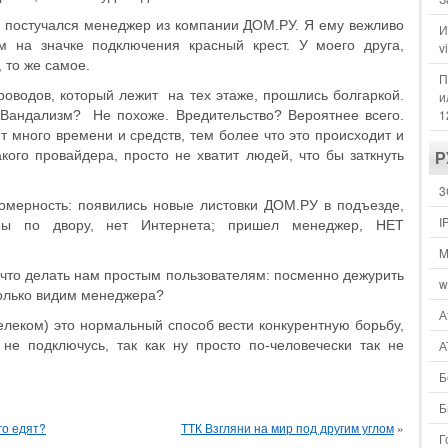
рь постучался менеджер из компании ДОМ.РУ. Я ему вежливо
И
м на значке подключения красный крест. У моего друга,
v
 то же самое.
П
проводов, который лежит на тех этаже, прошлись болгаркой.
и
1
 Вандализм? Не похоже. Вредительство? Вероятнее всего.
т много времени и средств, тем более что это происходит и
акого провайдера, просто не хватит людей, что бы заткнуть
Р
3
омерность: появились новые листовки ДОМ.РУ в подъезде,
I
еры по двору, нет Интернета; пришел менеджер, НЕТ
M
, что делать нам простым пользователям: посменно дежурить
w
только видим менеджера?
А
леком) это нормальный способ вести конкурентную борьбу,
не подключусь, так как ну просто по-человечески так не
А
Б
Б
го едят?
ТТК Взгляни на мир под другим углом
»
Г