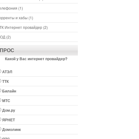
елефония
(1)
орренты и хабы
(1)
ТК Интернет провайдер
(2)
ОД
(2)
ПРОС
Какой у Вас интернет провайдер?
АТЭЛ
ТТК
Билайн
МТС
Дом.ру
ЯРНЕТ
Домолинк