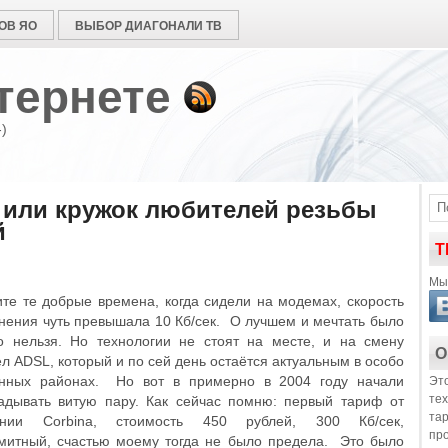
ОВ ЯО
ВЫБОР ДИАГОНАЛИ ТВ
тернете
)
 или кружок любителей резьбы
й
Т
Мы 
те те добрые времена, когда сидели на модемах, скорость
нения чуть превышала 10 Кб/сек. О лучшем и мечтать было
о нельзя. Но технологии не стоят на месте, и на смену
О
л ADSL, который и по сей день остаётся актуальным в особо
Это
нных районах. Но вот в примерно в 2004 году начали
те
адывать витую пару. Как сейчас помню: первый тариф от
та
ании Corbina, стоимость 450 рублей, 300 Кб/сек,
пр
митный, счастью моему тогда не было предела. Это было