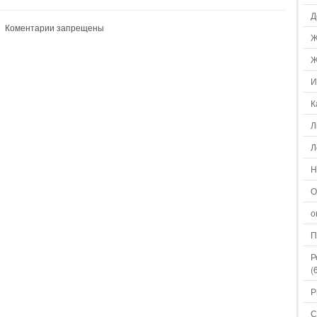
Д
Коментарии запрещены
Ж
Ж
И
К
Л
Л
Н
О
о
П
Р
(
Р
С