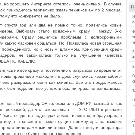
о, но хорошего Интернета хотелось очень сильно. В случае
П
ок приходилось терпеливо ждать техников аж по 2 месяца,
отому что конкурентов не было.
И
п
т спустя год или два не помню точно, появились новые
айдеры. Выбирать стало возможным сразу между 5-ю
Ф
э
айдерами. Сразу решились проблемы с долгосрочными
v
ли как-то ласковей общаться. Но! Появилась новая страшная
е побежденного, но с новым штаммом. Конкуренция среди
В
айдеров, не закончилась только на улучшение качества
4
ЕЗЬБА ПО КАБЕЛЮ.
В
ились не все сразу, а постепенно с разрывом во времени от
О
а новы провайдер «заходил» в дом, случались кражи кабеля
с
чень раздражало меня как клиента. Все это продолжалось
нок был поделён, все успокоилось, ни краж, ни вандализма,
Т
Н
ишел новый провайдер ЭР-телеком или ДОМ.РУ называйте ,как
«
шан рекламой, да что там завешан — УТОПЛЕН в рекламе
-
 была везде: на подъездах домов, в лифтах, в браузерах, в
Д
артиру, в транспорте, везде сущие промоутеры на каждом
1
 просто килограммами листовок. Данные потуги оператора
ние, что все будет сделано качественно.
З