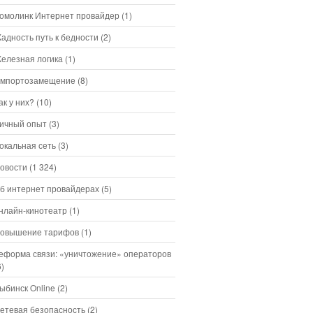
омолинк Интернет провайдер
(1)
адность путь к бедности
(2)
елезная логика
(1)
мпортозамещение
(8)
ак у них?
(10)
ичный опыт
(3)
окальная сеть
(3)
овости
(1 324)
б интернет провайдерах
(5)
нлайн-кинотеатр
(1)
овышение тарифов
(1)
еформа связи: «уничтожение» операторов
6)
ыбинск Online
(2)
етевая безопасность
(2)