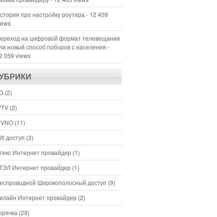
стория про настройку роутера
- 12 409
iews
ереход на цифровой формат телевещания
ли новый способ поборов с населения
-
2 059 views
УБРИКИ
G
(2)
PTV
(2)
VNO
(11)
ifi доступ
(3)
текс Интернет провайдер
(1)
ТЭЛ Интернет провайдер
(1)
еспроводной Широкополосный доступ
(9)
илайн Интернет провайдер
(2)
орячка
(29)