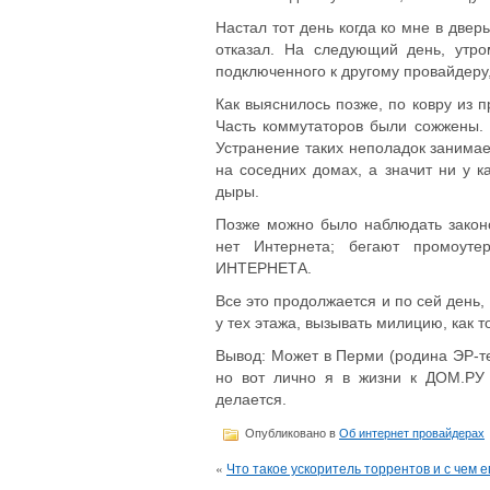
Настал тот день когда ко мне в две
отказал. На следующий день, утро
подключенного к другому провайдеру,
Как выяснилось позже, по ковру из 
Часть коммутаторов были сожжены.
Устранение таких неполадок занимае
на соседних домах, а значит ни у к
дыры.
Позже можно было наблюдать закон
нет Интернета; бегают промоут
ИНТЕРНЕТА.
Все это продолжается и по сей день
у тех этажа, вызывать милицию, как 
Вывод: Может в Перми (родина ЭР-те
но вот лично я в жизни к ДОМ.РУ 
делается.
Опубликовано в
Об интернет провайдерах
«
Что такое ускоритель торрентов и с чем е