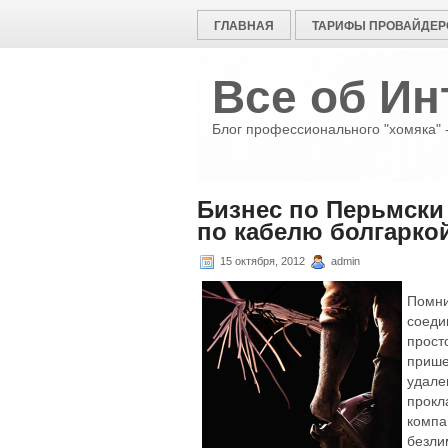
ГЛАВНАЯ
ТАРИФЫ ПРОВАЙДЕР
Все об Ин
Блог профессионального "хомяка" -
Бизнес по Перьмски
по кабелю болгарко
15 октября, 2012
admin
Помни
соеди
прост
прише
удале
прокл
комп
безли