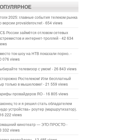
ОПУЛЯРНОЕ
тоги 2025: главные события телеком рынка
о версии provaiderov.net
- 654 views
СБ России займётся отловом сетевых
кстремистов и интернет-троллей
- 42 634
iews
место ток-шоу на НТВ показали порно.
-
0 076 views
ыбирайте телевизор с умом!
- 26 843 views
сторожно Ростелеком! Или бесплатный
ыр только в мышеловке!
- 21 559 views
арифы провайдеров ЯО
- 16 805 views
аконец то и я решил стать обладателем
чудо устройства» роутер (маршрутизатор).
 16 222 views
омашний кинотеатр — ЭТО ПРОСТО
-
3 332 views
аявка провайдеру
- 12 485 views