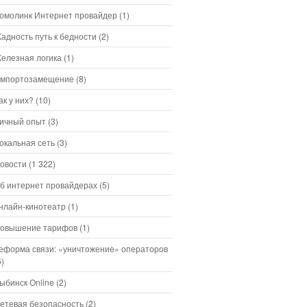
омолинк Интернет провайдер
(1)
адность путь к бедности
(2)
елезная логика
(1)
мпортозамещение
(8)
ак у них?
(10)
ичный опыт
(3)
окальная сеть
(3)
овости
(1 322)
б интернет провайдерах
(5)
нлайн-кинотеатр
(1)
овышение тарифов
(1)
еформа связи: «уничтожение» операторов
6)
ыбинск Online
(2)
етевая безопасность
(2)