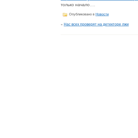
только начало….
Опубликовано в
Новости
«
Нас всех проверят на детекторе лжи