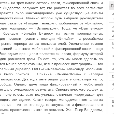
ся» на трех китах: сотовой связи, фиксированной связи и
П
 Лидерство получает тот, кто работает во всех сегментах
тараются либо консолидировать уже существующие активы
И
 недостающие. Именно второй путь выбрали руководители
п
ая связь от «Голден Телеком», мобильная от «Билайн»,
Ф
 одну компанию — «Вымпелком». Тогда же «Вымпелком»
э
 брендом «Билайн Бизнес» на рынке корпоративных
v
ация позволит усилить позиции «Билайн» на российском
В
рынке корпоративных пользователей. Увеличение темпов
4
позиций на рынках мобильной и фиксированной связи – еще
 Еще одним принципом является синергия, формулу которой
В
дин равняется трем. То есть то, что мы могли сделать по
О
тся менее эффективным, чем в процессе интеграции» — так
с
неральный директор ОАО «Вымпелком» Александр Изосимов.
о было сбыться…. Слияние «ВымпелКома» с «Голден
Т
заладилось. Два года интеграции ушли у оператора на то,
Н
 сообща. Однако даже когда фиксированный и мобильный
«
 не дало ожидаемого результата. Синергетического эффекта,
-
не получилось, зато получилась отличная «кормушка» для
щего эти сделки. Кстати говоря, менеджмент компании за
Д
остью — из тех, кто когда-то запускал сети фиксированного
1
Коме» практически никого не осталось. Жан-Пьер Вандромм,
З