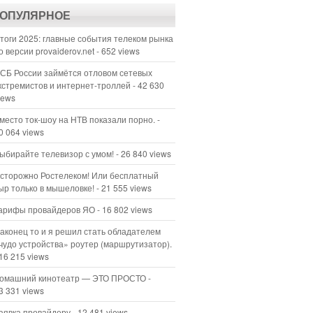
ОПУЛЯРНОЕ
тоги 2025: главные события телеком рынка
о версии provaiderov.net
- 652 views
СБ России займётся отловом сетевых
кстремистов и интернет-троллей
- 42 630
iews
место ток-шоу на НТВ показали порно.
-
0 064 views
ыбирайте телевизор с умом!
- 26 840 views
сторожно Ростелеком! Или бесплатный
ыр только в мышеловке!
- 21 555 views
арифы провайдеров ЯО
- 16 802 views
аконец то и я решил стать обладателем
чудо устройства» роутер (маршрутизатор).
 16 215 views
омашний кинотеатр — ЭТО ПРОСТО
-
3 331 views
аявка провайдеру
- 12 481 views