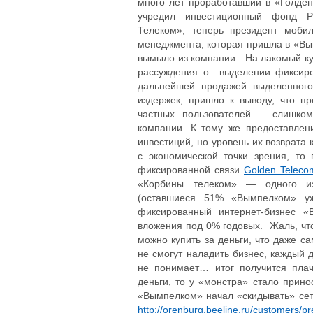
много лет проработавший в «Голде
учредил инвестиционный фонд P
Телеком», теперь президент мобил
менеджмента, которая пришла в «Вы
вымыло из компании. На лакомый ку
рассуждения о выделении фиксиро
дальнейшей продажей выделенного
издержек, пришло к выводу, что п
частных пользователей – слишко
компании. К тому же предоставлен
инвестиций, но уровень их возврата
с экономической точки зрения, то
фиксированной связи
Golden Teleco
«Корбины телеком» — одного из
(оставшиеся 51% «Вымпелком» уж
фиксированный интернет-бизнес «
вложения под 0% годовых. Жаль, что
можно купить за деньги, что даже 
не смогут наладить бизнес, каждый 
не понимает… итог получится плач
деньги, то у «монстра» стало прино
«Вымпелком» начал «скидывать» сет
http://orenburg.beeline.ru/customers/pr