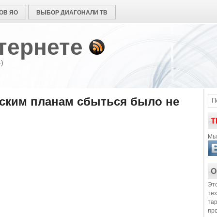
ОВ ЯО
ВЫБОР ДИАГОНАЛИ ТВ
тернете
)
ским планам сбыться было не
Т
Мы 
О
Это
те
та
пр