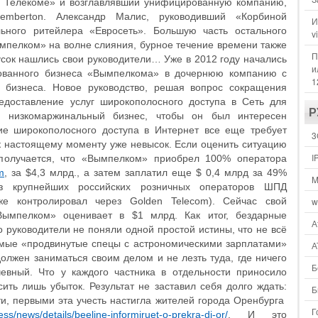
н Телекоме» и возглавлявший унифицированную компанию,
emberton. Александр Малис, руководивший «Корбиной
И
ьного ритейлера «Евросеть». Большую часть остального
v
мпелком» на волне слияния, бурное течение времени также
П
сок нашлись свои руководители… Уже в 2012 году начались
и
ванного бизнеса «Вымпелкома» в дочернюю компанию с
1
 бизнеса. Новое руководство, решая вопрос сокращения
редоставление услуг широкополосного доступа в Сеть для
Р
м низкомаржинальный бизнес, чтобы он был интересен
ие широкополосного доступа в Интернет все еще требует
3
 к настоящему моменту уже невысок. Если оценить ситуацию
I
 получается, что «Вымпелком» приобрел 100% оператора
m
, за $4,3 млрд., а затем заплатил еще $ 0,4 млрд за 49%
M
 крупнейших российских розничных операторов ШПД
е контролировал через Golden Telecom). Сейчас свой
w
Вымпелком» оценивает в $1 млрд. Как итог, бездарные
А
 руководители не поняли одной простой истины, что не всё
самые «продвинутые спецы с астрономическими зарплатами»
А
должен заниматься своим делом и не лезть туда, где ничего
Б
евный. Что у каждого частника в отдельности приносило
сить лишь убыток. Результат не заставил себя долго ждать:
Б
и, первыми эта учесть настигла жителей города Оренбурга
Г
ess/news/details/beeline-informiruet-o-prekra-di-or/
. И это