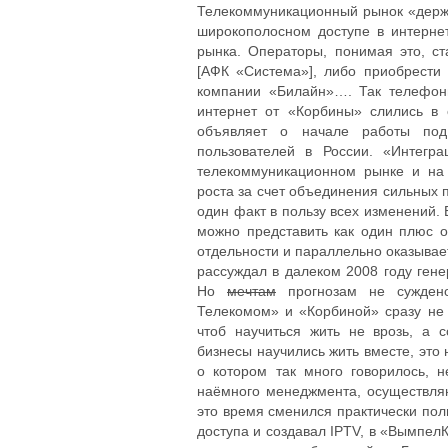
Телекоммуникационный рынок «держит
широкополосном доступе в интернет.
рынка. Операторы, понимая это, с
[АФК «Система»], либо приобрести
компании «Билайн»…. Так телефонн
интернет от «Корбины» слились в
объявляет о начале работы под
пользователей в России. «Интегр
телекоммуникационном рынке и на 
роста за счет объединения сильных 
один факт в пользу всех изменений.
можно представить как один плюс о
отдельности и параллельно оказывае
рассуждал в далеком 2008 году ге
Но
мечтам
прогнозам не сужден
Телекомом» и «Корбиной» сразу не 
чтоб научиться жить не врозь, а
бизнесы научились жить вместе, это
о котором так много говорилось, 
наёмного менеджмента, осуществляю
это время сменился практически полн
доступа и создавал IPTV, в «Вымпел