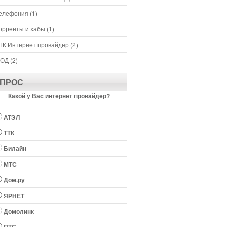
елефония
(1)
орренты и хабы
(1)
ТК Интернет провайдер
(2)
ОД
(2)
ПРОС
Какой у Вас интернет провайдер?
АТЭЛ
ТТК
Билайн
МТС
Дом.ру
ЯРНЕТ
Домолинк