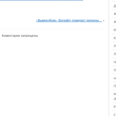
Д
Ж
«ВымпелКом» (Билайн) покидает регионы…
»
Ж
И
Коментарии запрещены
К
Л
Л
Н
О
о
П
Р
(
Р
С