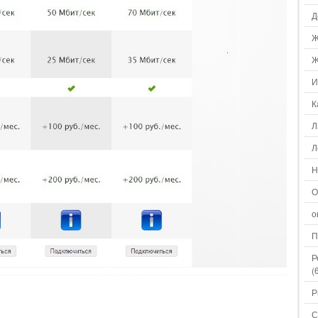
Д
Ж
Ж
И
К
Л
Л
Н
О
о
П
Р
(
Р
С