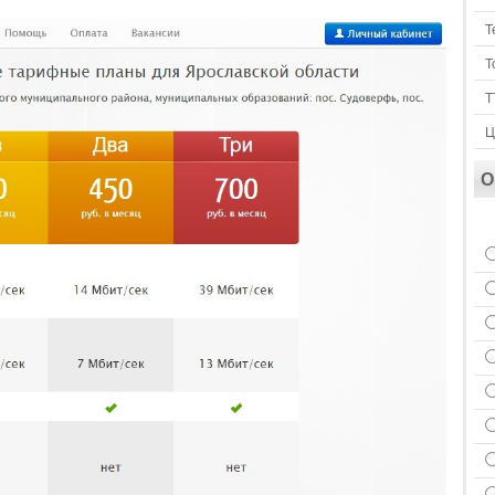
Т
Т
Т
Ц
О