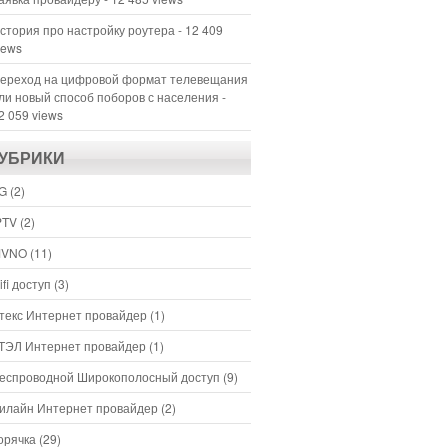
стория про настройку роутера
- 12 409
iews
ереход на цифровой формат телевещания
ли новый способ поборов с населения
-
2 059 views
УБРИКИ
G
(2)
PTV
(2)
VNO
(11)
ifi доступ
(3)
текс Интернет провайдер
(1)
ТЭЛ Интернет провайдер
(1)
еспроводной Широкополосный доступ
(9)
илайн Интернет провайдер
(2)
орячка
(29)