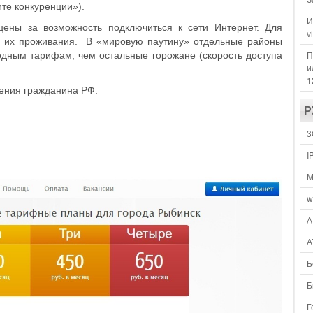
ите конкуренции»).
И
ены за возможность подключиться к сети Интернет. Для
v
та их проживания. В «мировую паутину» отдельные районы
П
одным тарифам, чем остальные горожане (скорость доступа
и
1
ения гражданина РФ.
Р
3
I
M
w
А
А
Б
Б
Г