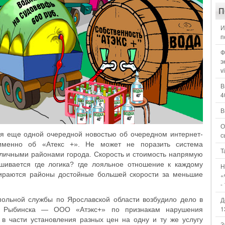
П
И
п
Ф
э
v
В
4
В
О
ся еще одной очередной новостью об очередном интернет-
с
именно об «Атекс +». Не может не поразить система
Т
личными районами города. Скорость и стоимость напрямую
ашивается где логика? где лояльное отношение к каждому
Н
ираются районы достойные большей скорости за меньшие
«
-
ольной службы по Ярославской области возбудило дело в
Д
1
г. Рыбинска — ООО «Атэкс+» по признакам нарушения
 в части установления разных цен на одну и ту же услугу
З