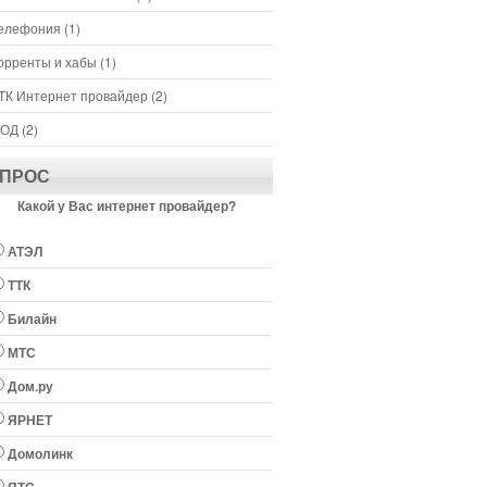
елефония
(1)
орренты и хабы
(1)
ТК Интернет провайдер
(2)
ОД
(2)
ПРОС
Какой у Вас интернет провайдер?
АТЭЛ
ТТК
Билайн
МТС
Дом.ру
ЯРНЕТ
Домолинк