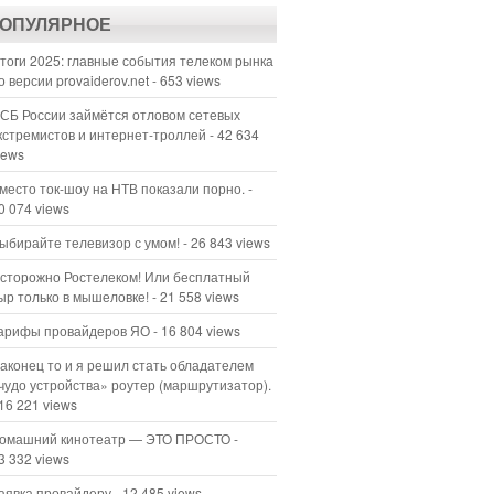
ОПУЛЯРНОЕ
тоги 2025: главные события телеком рынка
о версии provaiderov.net
- 653 views
СБ России займётся отловом сетевых
кстремистов и интернет-троллей
- 42 634
iews
место ток-шоу на НТВ показали порно.
-
0 074 views
ыбирайте телевизор с умом!
- 26 843 views
сторожно Ростелеком! Или бесплатный
ыр только в мышеловке!
- 21 558 views
арифы провайдеров ЯО
- 16 804 views
аконец то и я решил стать обладателем
чудо устройства» роутер (маршрутизатор).
 16 221 views
омашний кинотеатр — ЭТО ПРОСТО
-
3 332 views
аявка провайдеру
- 12 485 views