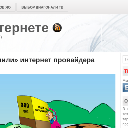
ОВ ЯО
ВЫБОР ДИАГОНАЛИ ТВ
тернете
)
или» интернет провайдера
Т
Мы 
О
Это
те
та
пр