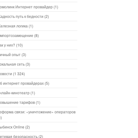
омолинк Интернет провайдер
(1)
адность путь к бедности
(2)
елезная логика
(1)
мпортозамещение
(8)
ак у них?
(10)
ичный опыт
(3)
окальная сеть
(3)
овости
(1 324)
б интернет провайдерах
(5)
нлайн-кинотеатр
(1)
овышение тарифов
(1)
еформа связи: «уничтожение» операторов
6)
ыбинск Online
(2)
етевая безопасность
(2)