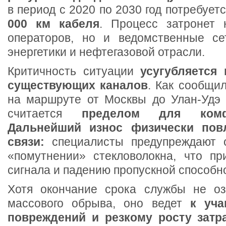
в период с 2020 по 2030 год потребует
000 км кабеля
. Процесс затронет 
операторов, но и ведомственные се
энергетики и нефтегазовой отрасли.
Критичность ситуации
усугубляется 
существующих каналов
. Как сообщи
на маршруте от Москвы до Улан-Уд
считается
пределом для комф
Дальнейший износ физически повл
связи:
специалисты предупреждают 
«помутнении» стекловолокна, что пр
сигнала и падению пропускной способн
Хотя окончание срока службы не оз
массового обрыва, оно ведет
к уч
повреждений и резкому росту затр