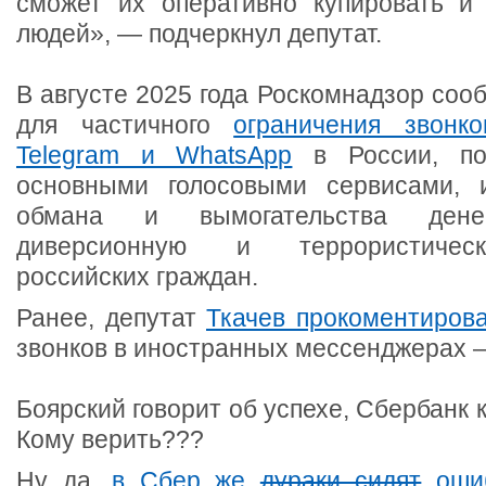
сможет их оперативно купировать и
людей», — подчеркнул депутат.
В августе 2025 года Роскомнадзор соо
для частичного
ограничения звонк
Telegram и WhatsApp
в России, по
основными голосовыми сервисами, 
обмана и вымогательства дене
диверсионную и террористическ
российских граждан.
Ранее, депутат
Ткачев прокоментиров
звонков в иностранных мессенджерах 
Боярский говорит об успехе, Сбербанк 
Кому верить???
Ну да,
в Сбер же
дураки сидят
ошиб