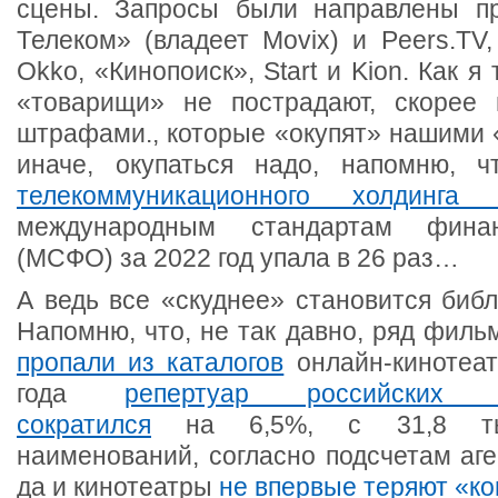
сцены. Запросы были направлены пр
Телеком» (владеет Movix) и Peers.TV
Okko, «Кинопоиск», Start и Kion. Как я 
«товарищи» не пострадают, скорее 
штрафами., которые «окупят» нашими 
иначе, окупаться надо, напомню, 
телекоммуникационного холдинга 
международным стандартам финан
(МСФО) за 2022 год упала в 26 раз…
А ведь все «скуднее» становится библ
Напомню, что, не так давно, ряд фил
пропали из каталогов
онлайн-кинотеат
года
репертуар российских он
сократился
на 6,5%, с 31,8 ты
наименований, согласно подсчетам аген
да и кинотеатры
не впервые теряют «ко