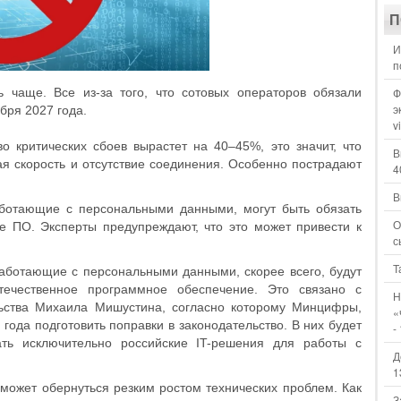
П
И
п
ь чаще. Все из-за того, что сотовых операторов обязали
Ф
э
бря 2027 года.
v
о критических сбоев вырастет на 40–45%, это значит, что
В
я скорость и отсутствие соединения. Особенно пострадают
4
В
аботающие с персональными данными, могут быть обязать
О
е ПО. Эксперты предупреждают, что это может привести к
с
Т
работающие с персональными данными, скорее всего, будут
ечественное программное обеспечение. Это связано с
Н
ьства Михаила Мишустина, согласно которому Минцифры,
«
ода подготовить поправки в законодательство. В них будет
-
ать исключительно российские IT-решения для работы с
Д
1
может обернуться резким ростом технических проблем. Как
З