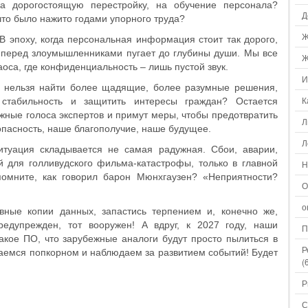
на дорогостоящую перестройку, на обучение персонала?
Д
 что было нажито годами упорного труда?
Ж
В эпоху, когда персональная информация стоит так дорого,
 перед злоумышленниками пугает до глубины души. Мы все
Ж
оса, где конфиденциальность – лишь пустой звук.
И
и нельзя найти более щадящие, более разумные решения,
К
стабильность и защитить интересы граждан? Остается
ожные голоса экспертов и примут меры, чтобы предотвратить
Л
опасность, наше благополучие, наше будущее.
Л
Ситуация складывается не самая радужная. Сбои, аварии,
й для голливудского фильма-катастрофы, только в главной
Н
омните, как говорил барон Мюнхгаузен? «Неприятности?
О
о
рвные копии данных, запастись терпением и, конечно же,
редупрежден, тот вооружен! А вдруг, к 2027 году, наши
П
акое ПО, что зарубежные аналоги будут просто пылиться в
Р
саемся попкорном и наблюдаем за развитием событий! Будет
(
Р
С