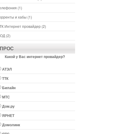
елефония
(1)
орренты и хабы
(1)
ТК Интернет провайдер
(2)
ОД
(2)
ПРОС
Какой у Вас интернет провайдер?
АТЭЛ
ТТК
Билайн
МТС
Дом.ру
ЯРНЕТ
Домолинк