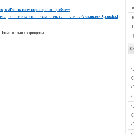
Т
а, а #Ростелеком опровергает проблему
мнадзор отчитался… в чем реальные причины блокировки Speedtest
»
Т
Т
Коментарии запрещены
Ц
О