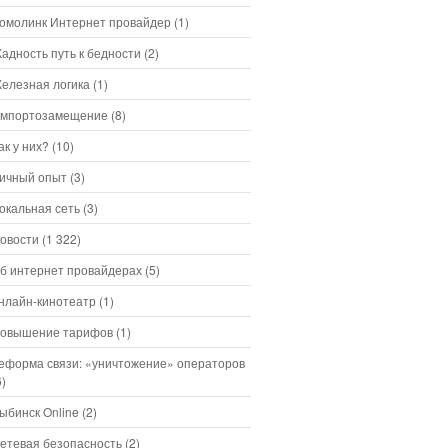
омолинк Интернет провайдер
(1)
адность путь к бедности
(2)
елезная логика
(1)
мпортозамещение
(8)
ак у них?
(10)
ичный опыт
(3)
окальная сеть
(3)
овости
(1 322)
б интернет провайдерах
(5)
нлайн-кинотеатр
(1)
овышение тарифов
(1)
еформа связи: «уничтожение» операторов
6)
ыбинск Online
(2)
етевая безопасность
(2)