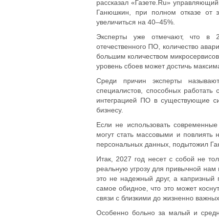
рассказал «Газете.Ru» управляющий 
Ганюшкин, при полном отказе от 
увеличиться на 40–45%.
Эксперты уже отмечают, что в 2
отечественного ПО, количество авар
большим количеством микросервисов 
уровень сбоев может достичь максим
Среди причин эксперты называю
специалистов, способных работать 
интеграцией ПО в существующие с
бизнесу.
Если не использовать современные
могут стать массовыми и повлиять н
персональных данных, подытожил Га
Итак, 2027 год несет с собой не то
реальную угрозу для привычной нам ц
это не надежный друг, а капризный 
самое обидное, что это может коснут
связи с близкими до жизненно важных
Особенно больно за малый и средн