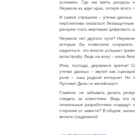
условиях. Где им взять ресурсы 
Неужели их ждет крах, потеря всего,
И самое страшное – утечки данных. 
перспектива оказаться беззащитным
рискуем стать жертвами цифрового ха
Неужели нет другого пути? Неужел
которые бы позволили сохранить 
надеяться, что власти услышат трев
катастрофу. Ведь на кону – наша без
Итак, господа, держимся крепче! 
утечки данных – звучит как сценари
роли – наш родной интернет. Но п
Пустяки! Дело-то житейское!»
Главное, не забывать делать резе
следить за новостями. Ведь кто п
гениальные разработчики создадут т
сторонке от зависти? В общем, запа
весело (надеемся)!
Опубликовано в
Новости