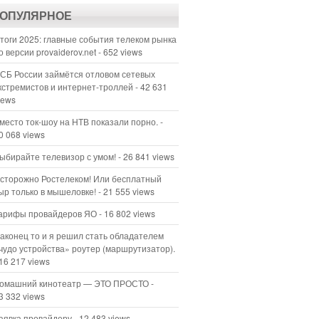
ОПУЛЯРНОЕ
тоги 2025: главные события телеком рынка
о версии provaiderov.net
- 652 views
СБ России займётся отловом сетевых
кстремистов и интернет-троллей
- 42 631
iews
место ток-шоу на НТВ показали порно.
-
0 068 views
ыбирайте телевизор с умом!
- 26 841 views
сторожно Ростелеком! Или бесплатный
ыр только в мышеловке!
- 21 555 views
арифы провайдеров ЯО
- 16 802 views
аконец то и я решил стать обладателем
чудо устройства» роутер (маршрутизатор).
 16 217 views
омашний кинотеатр — ЭТО ПРОСТО
-
3 332 views
аявка провайдеру
- 12 483 views