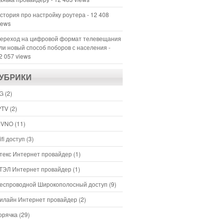
стория про настройку роутера
- 12 408
iews
ереход на цифровой формат телевещания
ли новый способ поборов с населения
-
2 057 views
УБРИКИ
G
(2)
PTV
(2)
VNO
(11)
ifi доступ
(3)
текс Интернет провайдер
(1)
ТЭЛ Интернет провайдер
(1)
еспроводной Широкополосный доступ
(9)
илайн Интернет провайдер
(2)
орячка
(29)