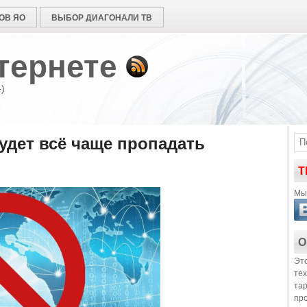
ОВ ЯО
ВЫБОР ДИАГОНАЛИ ТВ
тернете
)
удет всё чаще пропадать
Т
Мы 
О
Это
те
та
пр