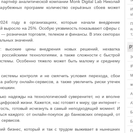
партнёр аналитической компании Monk Digital Lab Николай
зарубежных программ количество серьёзных сбоев может
И
v
024 году в организациях, которые начали внедрение
П
ий выросло на 25%. Особую уязвимость показывают сферы с
и
1
— розничная торговля, телеком и финансы. В этих секторах
альных значений.
Р
т: высокие цены внедрения новых решений, нехватка
с российскими технологиями, а также сложности с быстрой
3
истемы. Особенно тяжело может быть малому и среднему
I
M
 системы контроля и не смягчить условия перехода, сбои
а работу онлайн-сервисов, а также увеличить риски утечек
w
нюшкин.
А
лько надежды на технологический суверенитет, но и вполне
ифровой жизни. Кажется, нас готовят к миру, где интернет –
А
гость, готовый исчезнуть в самый неподходящий момент. И
Б
ься каждого: от онлайн-покупок до банковских операций, от
 сервисов.
Б
ий бизнес, который и так с трудом выживает в нынешних
Г