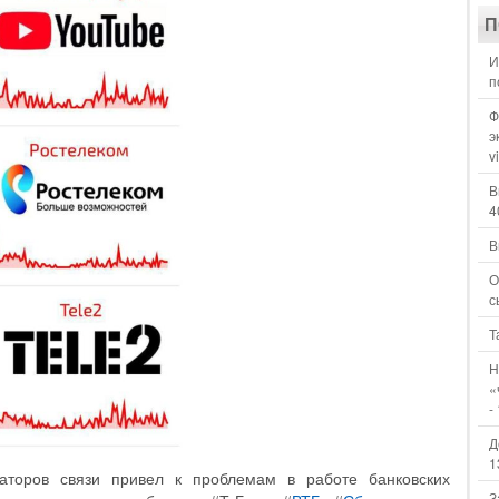
П
И
п
Ф
э
v
В
4
В
О
с
Т
Н
«
-
Д
1
аторов связи привел к проблемам в работе банковских
З