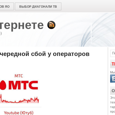
ОВ ЯО
ВЫБОР ДИАГОНАЛИ ТВ
тернете
)
чередной сбой у операторов
Т
Мы 
О
Это
те
та
пр