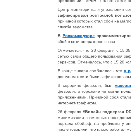
приложений – #РКН . Пользователи п
Центр мониторинга и управления с
зафиксировал рост жалоб пользо
причиной которых стал сбой на маги
служба ведомства.
В
Роскомнадзоре
прокомментиро
сбой в сети операторов связи.
Отмечается, что 28 февраля с 15:0
сетью связи общего пользования за
сервисов. Отмечалось, что с 15:20 ко
В конце января сообщалось, что
в р
доступом к сети были зафиксированы
В середине февраля, был
массов
февраля, и горожане не могли поль
приложениями. Причиной сбоя стали
интернет-трафиком.
26 февраля
#Билайн подвергся DD
минимизации возможных последстви
портала сбой.рф, на проблемы у оп
числе говорили, что плохо работал 