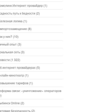
омолинк Интернет провайдер
(1)
адность путь к бедности
(2)
елезная логика
(1)
мпортозамещение
(8)
ак у них?
(10)
ичный опыт
(3)
окальная сеть
(3)
овости
(1 322)
б интернет провайдерах
(5)
нлайн-кинотеатр
(1)
овышение тарифов
(1)
еформа связи: «уничтожение» операторов
6)
ыбинск Online
(2)
етевая безопасность
(2)