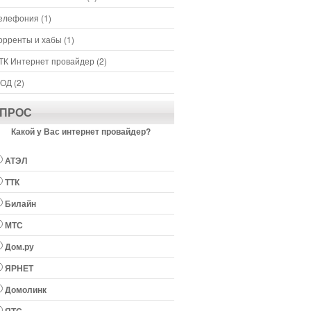
елефония
(1)
орренты и хабы
(1)
ТК Интернет провайдер
(2)
ОД
(2)
ПРОС
Какой у Вас интернет провайдер?
АТЭЛ
ТТК
Билайн
МТС
Дом.ру
ЯРНЕТ
Домолинк