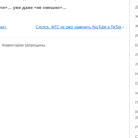
Д
сти»… уже даже «не смешно»…
Ж
Ж
ает.
Сдулся.. МТС не смог заменить YouTube и TikTok
»
И
Коментарии запрещены
К
Л
Л
Н
О
о
П
Р
(
Р
С