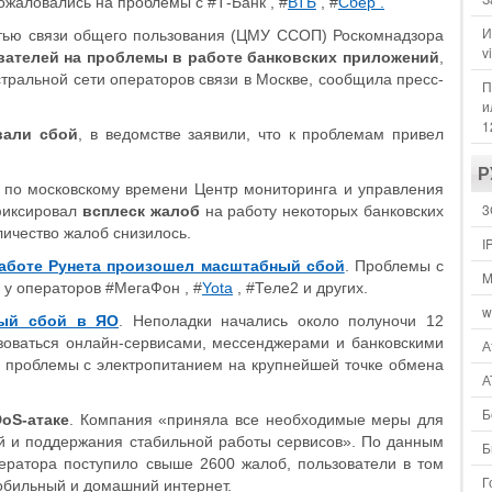
ожаловались на проблемы с #Т-Банк , #
ВТБ
, #
Сбер .
И
етью связи общего пользования (ЦМУ ССОП) Роскомнадзора
v
вателей на проблемы в работе банковских приложений
,
стральной сети операторов связи в Москве, сообщила пресс-
П
и
1
вали сбой
, в ведомстве заявили, что к проблемам привел
Р
5 по московскому времени Центр мониторинга и управления
3
фиксировал
всплеск жалоб
на работу некоторых банковских
личество жалоб снизилось.
I
аботе Рунета произошел масштабный сбой
. Проблемы с
M
 у операторов #МегаФон , #
Yota
, #Теле2 и других.
w
ый сбой в ЯО
. Неполадки начались около полуночи 12
зоваться онлайн-сервисами, мессенджерами и банковскими
А
 проблемы с электропитанием на крупнейшей точке обмена
А
Б
oS-атаке
. Компания «приняла все необходимые меры для
й и поддержания стабильной работы сервисов». По данным
Б
ератора поступило свыше 2600 жалоб, пользователи в том
Г
мобильный и домашний интернет.