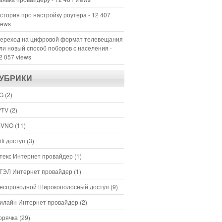
стория про настройку роутера
- 12 407
iews
ереход на цифровой формат телевещания
ли новый способ поборов с населения
-
2 057 views
УБРИКИ
G
(2)
PTV
(2)
VNO
(11)
ifi доступ
(3)
текс Интернет провайдер
(1)
ТЭЛ Интернет провайдер
(1)
еспроводной Широкополосный доступ
(9)
илайн Интернет провайдер
(2)
орячка
(29)