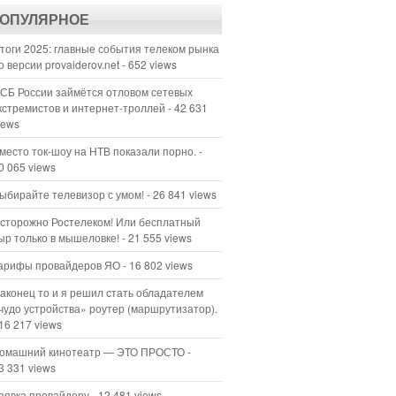
ОПУЛЯРНОЕ
тоги 2025: главные события телеком рынка
о версии provaiderov.net
- 652 views
СБ России займётся отловом сетевых
кстремистов и интернет-троллей
- 42 631
iews
место ток-шоу на НТВ показали порно.
-
0 065 views
ыбирайте телевизор с умом!
- 26 841 views
сторожно Ростелеком! Или бесплатный
ыр только в мышеловке!
- 21 555 views
арифы провайдеров ЯО
- 16 802 views
аконец то и я решил стать обладателем
чудо устройства» роутер (маршрутизатор).
 16 217 views
омашний кинотеатр — ЭТО ПРОСТО
-
3 331 views
аявка провайдеру
- 12 481 views